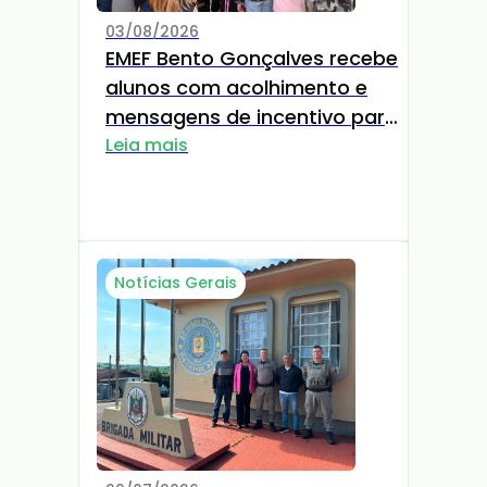
03/08/2026
EMEF Bento Gonçalves recebe
alunos com acolhimento e
mensagens de incentivo para
o novo Semestre
Leia mais
Notícias Gerais