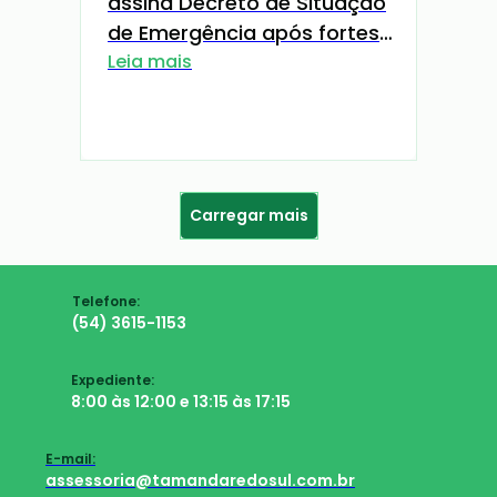
assina Decreto de Situação
de Emergência após fortes
chuvas que atingiram
Leia mais
Almirante Tamandaré do Sul
Carregar mais
Telefone:
(54) 3615-1153
Expediente:
8:00 às 12:00 e 13:15 às 17:15
E-mail:
assessoria@tamandaredosul.com.br