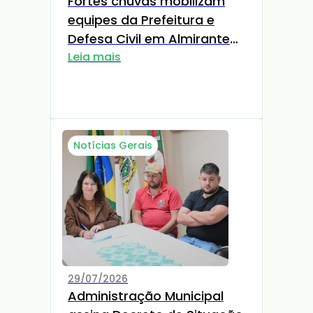
Fortes chuvas mobilizam
equipes da Prefeitura e
Defesa Civil em Almirante
Tamandaré do Sul
Leia mais
Notícias Gerais
29/07/2026
Administração Municipal