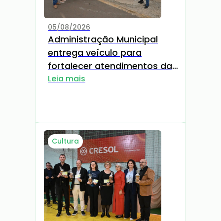
05/08/2026
Administração Municipal
entrega veículo para
fortalecer atendimentos da
Estratégia Saúde da Família
Leia mais
Cultura