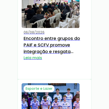
06/08/2026
Encontro entre grupos do
PAIF e SCFV promove
integração e resgata
memórias por meio da
Leia mais
culinária
Esporte e Lazer