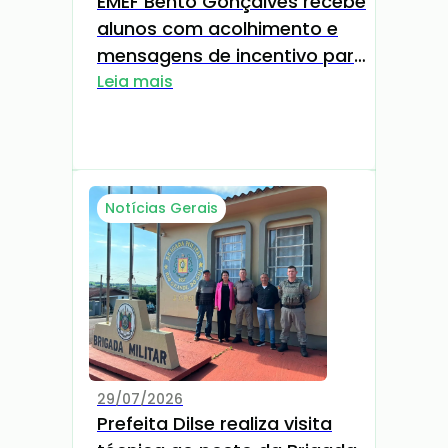
EMEF Bento Gonçalves recebe
alunos com acolhimento e
mensagens de incentivo para
o novo Semestre
Leia mais
Notícias Gerais
29/07/2026
Prefeita Dilse realiza visita