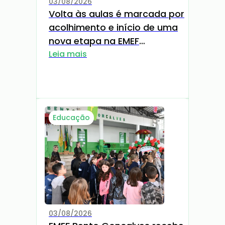
03/08/2026
Volta às aulas é marcada por
acolhimento e início de uma
nova etapa na EMEF
Raimundo Nedel
Leia mais
Educação
03/08/2026