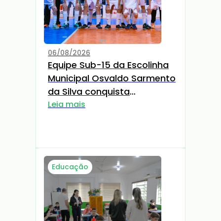
06/08/2026
Equipe Sub-15 da Escolinha
Municipal Osvaldo Sarmento
da Silva conquista
classificação para a Série
Leia mais
Bronze da Taça TG
Educação