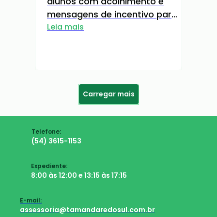
alunos com acolhimento e
mensagens de incentivo para
o novo Semestre
Leia mais
Carregar mais
Telefone:
(54) 3615-1153
Expediente:
8:00 às 12:00 e 13:15 às 17:15
E-mail:
assessoria@tamandaredosul.com.br