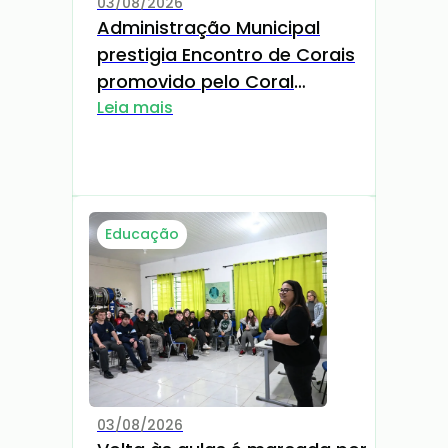
03/08/2026
Administração Municipal
prestigia Encontro de Corais
promovido pelo Coral
Cant'Arte
Leia mais
Educação
03/08/2026