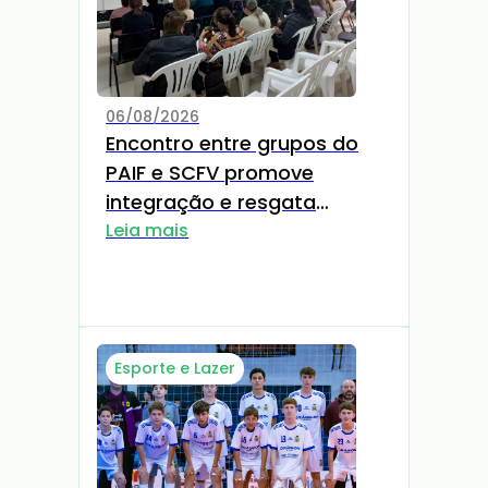
06/08/2026
Encontro entre grupos do
PAIF e SCFV promove
integração e resgata
memórias por meio da
Leia mais
culinária
Esporte e Lazer