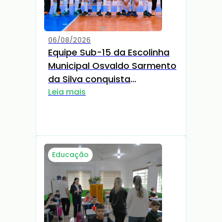
06/08/2026
Equipe Sub-15 da Escolinha
Municipal Osvaldo Sarmento
da Silva conquista
classificação para a Série
Leia mais
Bronze da Taça TG
Educação