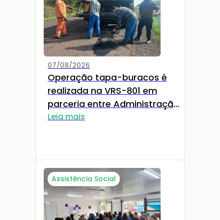
07/08/2026
Operação tapa-buracos é
realizada na VRS-801 em
parceria entre Administração
Municipal e DAER-RS
Leia mais
Assistência Social