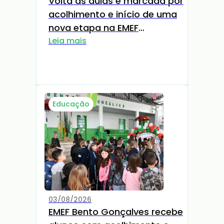
Volta às aulas é marcada por
acolhimento e início de uma
nova etapa na EMEF
Raimundo Nedel
Leia mais
Educação
03/08/2026
EMEF Bento Gonçalves recebe