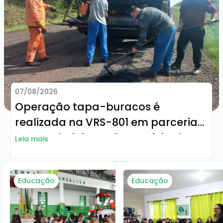
07/08/2026
Operação tapa-buracos é
realizada na VRS-801 em parceria
entre Administração Municipal e
Leia mais
DAER-RS
Educação
Educação