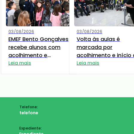
03/08/2026
03/08/2026
EMEF Bento Gonçalves
Volta às aulas é
recebe alunos com
marcada por
acolhimento e
acolhimento e início
mensagens de
Leia mais
uma nova etapa na
Leia mais
incentivo para o novo
EMEF Raimundo Nede
Semestre
Telefone:
telefone
Expediente: