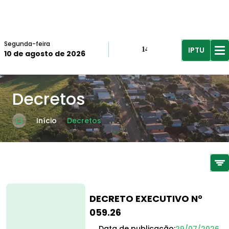
Segunda-feira
IPTU
14º
10 de agosto de 2026
R$61,96
R$
Decretos
Início
Decretos
DECRETO EXECUTIVO N°
059.26
Data de publicação:
29/07/2026