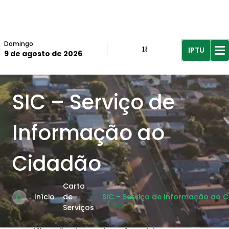
Domingo
IPTU
18º
9 de agosto de 2026
R$61,96
R$
SIC – Serviço de
Informação ao
Cidadão
Carta
Início
de
SIC – Serviço de Informação ao 
Serviços