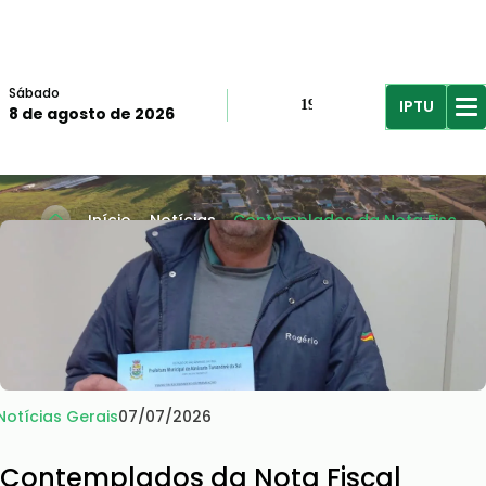
Sábado
IPTU
19º
8 de agosto de 2026
R$61,96
R$
Início
Notícias
Contemplados da Nota Fisc...
Notícias Gerais
07/07/2026
Contemplados da Nota Fiscal