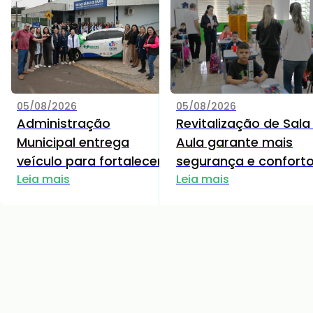
05/08/2026
05/08/2026
Administração
Revitalização de Sala
Municipal entrega
Aula garante mais
veículo para fortalecer
segurança e confort
atendimentos da
Leia mais
aos Estudantes da E
Leia mais
Estratégia Saúde da
Bento Gonçalves
Família