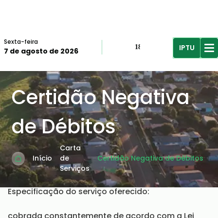
Sexta-feira
IPTU
18º
7 de agosto de 2026
R$61,96
R$
Certidão Negativa
de Débitos
Carta
Início
de
Certidão Negativa de Débitos
Serviços
Especificação do serviço oferecido:
cobrada constantemente de acordo com a Lei