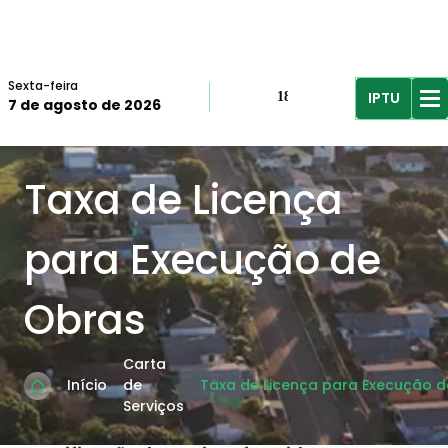
Sexta-feira
IPTU
18º
7 de agosto de 2026
R$61,96
R$
Taxa de Licença
para Execução de
Obras
Carta
Início
de
Taxa de Licença para Execução 
Serviços