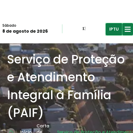
Sábado
IPTU
13º
8 de agosto de 2026
R$61,96
R$
Serviço de Proteção
e Atendimento
Integral à Família
(PAIF)
Carta
Início
de
Serviço de Proteção e Atendimento 