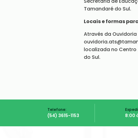
Secretaria de Educaçã
Tamandaré do Sul.
Locais e formas par
Através da Ouvidoria 
ouvidoria.ats@tamand
localizada no Centro 
do Sul.
Telefone:
Expedi
(54) 3615-1153
8:00 à