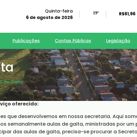
Quinta-feira
19º
R$61,96
6 de agosto de 2026
Publicações
Contas Públicas
Legislação
ita
o de Gaita
viço oferecido:
des que desenvolvemos em nossa secretaria. Aqui somo
mos semanalmente aulas de gaita, ministradas por um p
icipar das aulas de gaita, precisa-se procurar a Secret