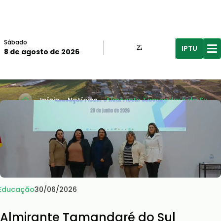
Sábado
IPTU
22º
8 de agosto de 2026
R$61,96
R$
Início
Notícias
Almirante Tamandaré do Su...
Educação
30/06/2026
Almirante Tamandaré do Sul