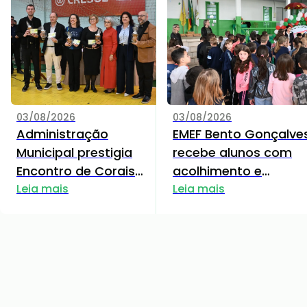
03/08/2026
03/08/2026
Administração
EMEF Bento Gonçalve
Municipal prestigia
recebe alunos com
Encontro de Corais
acolhimento e
promovido pelo Coral
Leia mais
mensagens de
Leia mais
Cant'Arte
incentivo para o nov
Semestre